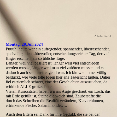
2024-07-31
Montag, 29.Juli 2024
Puuuh, heute war ein aufregender, spannender, überraschender,
spielvoller, ideen-übervoller, entscheidungsreicher Tag, der viel
länger erschien, als so übliche Tage.
Länger, weil viel passiert ist, länger weil viel entschieden
werden musste, länger weil man viel zuhören musste und es
dadurch auch sehr anstrengend war. Ich bin wie immer völlig
beglückt, wie viele tolle Ideen hier ans Tageslicht lugten. Daher
fiel es ziemlich schwer, eine der Geschichten auszusuchen, da
wirklich ALLE großes Potential hatten.
Vielen Kuriositäten haben wir ins Auge geschaut: ein Loch, das
mit Erde gefüllt ist, Steine die weich sind, Zauberstifte die
durch das Schreiben die Realität verändern, Klavierblumen,
ertrinkende Fische, Salamimonde…..
Auch den Eltern sei Dank für ihre Geduld, die sie bei der