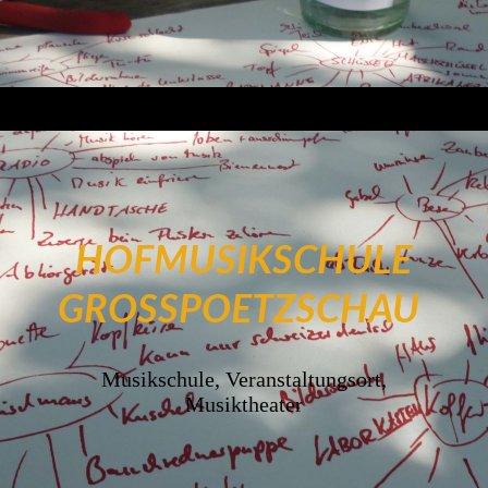
HOFMUSIKSCHULE
GROSSPOETZSCHAU
Musikschule, Veranstaltungsort,
Musiktheater