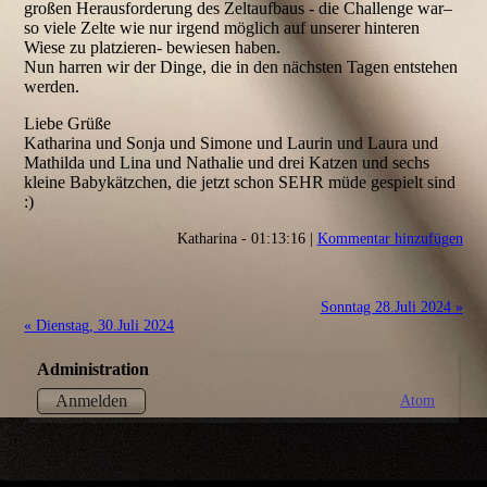
großen Herausforderung des Zeltaufbaus - die Challenge war–
so viele Zelte wie nur irgend möglich auf unserer hinteren
Wiese zu platzieren- bewiesen haben.
Nun harren wir der Dinge, die in den nächsten Tagen entstehen
werden.
Liebe Grüße
Katharina und Sonja und Simone und Laurin und Laura und
Mathilda und Lina und Nathalie und drei Katzen und sechs
kleine Babykätzchen, die jetzt schon SEHR müde gespielt sind
:)
Katharina - 01:13:16 |
Kommentar hinzufügen
Sonntag 28.Juli 2024 »
« Dienstag, 30.Juli 2024
Administration
Atom
Anmelden