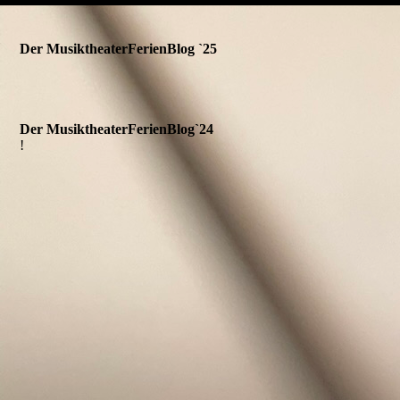
Der MusiktheaterFerienBlog `25
Der MusiktheaterFerienBlog`24
!