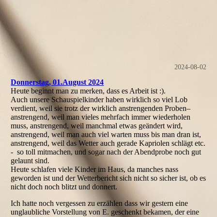
2024-08-02
Donnerstag, 01.August 2024
Heute beginnt man zu merken, dass es Arbeit ist :).
Auch unsere Schauspielkinder haben wirklich so viel Lob
verdient, weil sie trotz der wirklich anstrengenden Proben–
anstrengend, weil man vieles mehrfach immer wiederholen
muss, anstrengend, weil manchmal etwas geändert wird,
anstrengend, weil man auch viel warten muss bis man dran ist,
anstrengend, weil das Wetter auch gerade Kapriolen schlägt etc.
- so toll mitmachen, und sogar nach der Abendprobe noch gut
gelaunt sind.
Heute schlafen viele Kinder im Haus, da manches nass
geworden ist und der Wetterbericht sich nicht so sicher ist, ob es
nicht doch noch blitzt und donnert.
Ich hatte noch vergessen zu erzählen dass wir gestern eine
unglaubliche Vorstellung von E. geschenkt bekamen, der eine