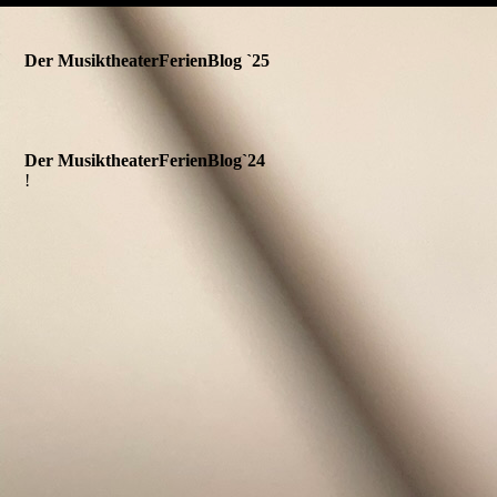
Der MusiktheaterFerienBlog `25
Der MusiktheaterFerienBlog`24
!